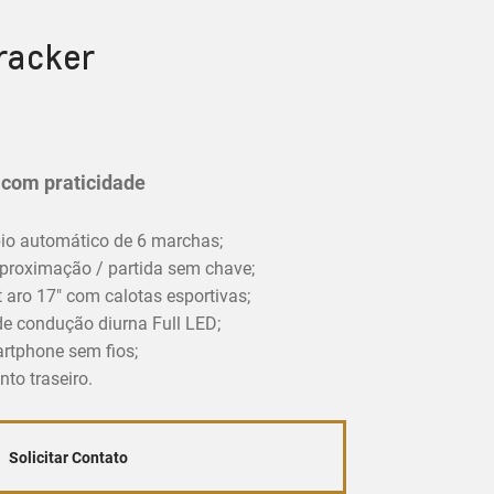
racker
r com praticidade
o automático de 6 marchas;
proximação / partida sem chave;
 aro 17" com calotas esportivas;
 de condução diurna Full LED;
artphone sem fios;
to traseiro.
Solicitar Contato